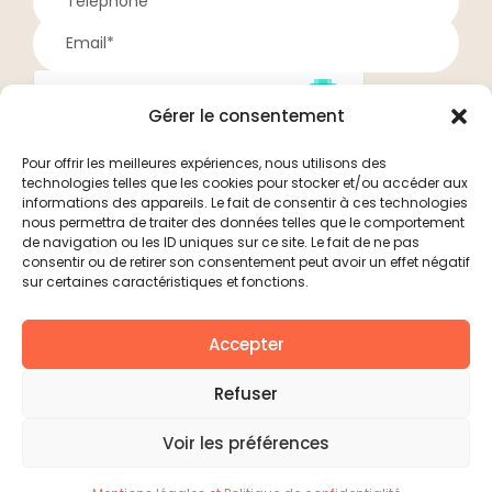
Gérer le consentement
Pour offrir les meilleures expériences, nous utilisons des
technologies telles que les cookies pour stocker et/ou accéder aux
Je valide mon inscription
informations des appareils. Le fait de consentir à ces technologies
nous permettra de traiter des données telles que le comportement
de navigation ou les ID uniques sur ce site. Le fait de ne pas
Vos informations personnelles ne seront utilisées que dans
consentir ou de retirer son consentement peut avoir un effet négatif
le cadre de l’inscription à cette séance, par exemple pour
sur certaines caractéristiques et fonctions.
vous contacter en cas d’annulation ou de report.
Accepter
Refuser
Méditation pour le Soi © 2024 –
Mentions légales et politique de
Voir les préférences
confidentialité
Créé par :
VANO créations