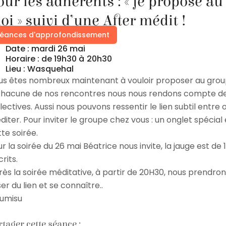
our les adhérents : « je propose a
oi » suivi d’une After médit !
éances d'approfondissement
Date : mardi 26 mai
Horaire : de 19h30 à
20h30
Lieu : Wasquehal
us êtes nombreux maintenant à vouloir proposer au group
chacune de nos rencontres nous nous rendons compte de l
lectives. Aussi nous pouvons ressentir le lien subtil entre o
iter. Pour inviter le groupe chez vous : un onglet spécia
te soirée.
r la soirée du 26 mai Béatrice nous invite, la jauge est d
crits.
ès la soirée méditative, à partir de 20H30, nous prendro
ser du lien et se connaître..
umisu
tager cette séance :