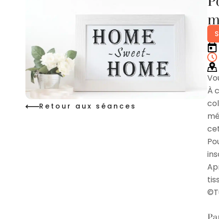
P
m
S
Vo
À 
col
Retour aux séances
méd
cet
Pou
ins
Apr
tis
©T
Par